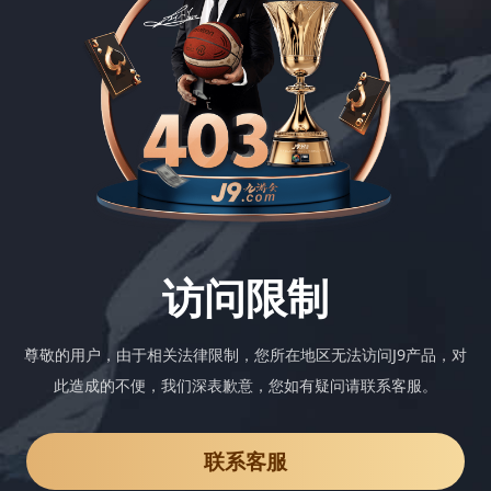
访问限制
尊敬的用户，由于相关法律限制，您所在地区无法访问J9产品，对
此造成的不便，我们深表歉意，您如有疑问请联系客服。
联系客服