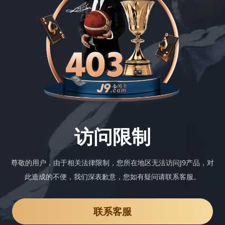
访问限制
尊敬的用户，由于相关法律限制，您所在地区无法访问J9产品，对
此造成的不便，我们深表歉意，您如有疑问请联系客服。
联系客服