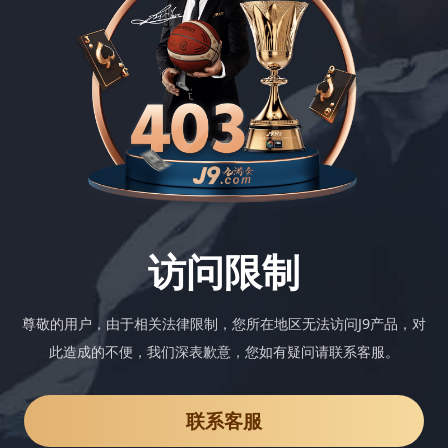
访问限制
尊敬的用户，由于相关法律限制，您所在地区无法访问J9产品，对
此造成的不便，我们深表歉意，您如有疑问请联系客服。
联系客服